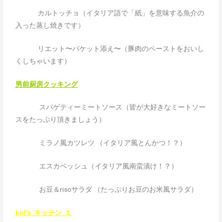
カルトッチョ（イタリア語で「紙」を意味する魚介の
入った蒸し焼きです）
リエット〜バケット添え〜（豚肉のペーストをおいし
くしちゃいます）
男前厨房クッキング
スパゲティーミートソース（皆が大好きなミートソー
スをたっぷり頂きましょう）
ミラノ風カツレツ （イタリア風とんかつ！？）
エスカベッシュ（イタリア風南蛮漬け！？）
お豆＆risoサラダ （たっぷりお豆のお米風サラダ）
kid’s キッチン １