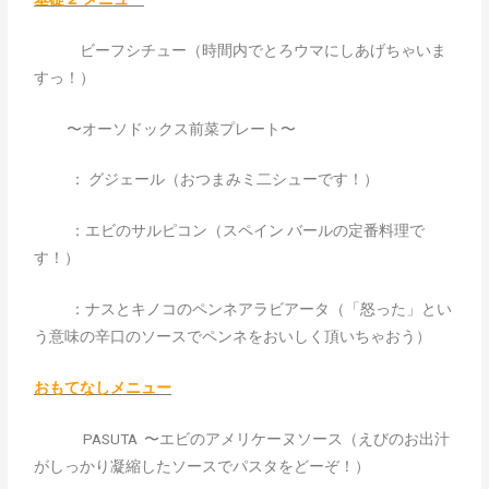
ビーフシチュー（時間内でとろウマにしあげちゃいま
すっ！）
〜オーソドックス前菜プレート〜
： グジェール（おつまみミ二シューです！）
：エビのサルピコン（スペイン バールの定番料理で
す！）
：ナスとキノコのペンネアラビアータ（「怒った」とい
う意味の辛口のソースでペンネをおいしく頂いちゃおう）
おもてなしメニュー
PASUTA 〜エビのアメリケーヌソース（えびのお出汁
がしっかり凝縮したソースでパスタをどーぞ！）