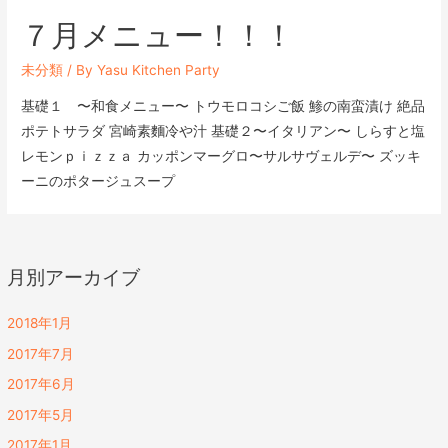
７月メニュー！！！
未分類
/ By
Yasu Kitchen Party
基礎１ 〜和食メニュー〜 トウモロコシご飯 鯵の南蛮漬け 絶品
ポテトサラダ 宮崎素麵冷や汁 基礎２〜イタリアン〜 しらすと塩
レモンｐｉｚｚａ カッポンマーグロ〜サルサヴェルデ〜 ズッキ
ーニのポタージュスープ
月別アーカイブ
2018年1月
2017年7月
2017年6月
2017年5月
2017年1月